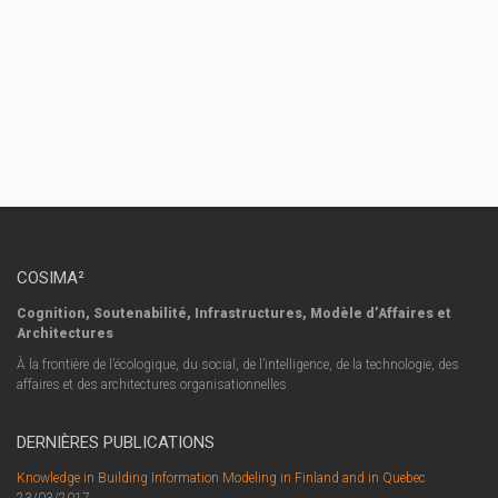
and creating
information
rich models
and [...]
Read More
COSIMA²
Cognition, Soutenabilité, Infrastructures, Modèle d’Affaires et
Architectures
À la frontière de l’écologique, du social, de l’intelligence, de la technologie, des
affaires et des architectures organisationnelles
DERNIÈRES PUBLICATIONS
Knowledge in Building Information Modeling in Finland and in Quebec
23/03/2017