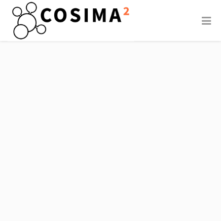
A Study
Lesson
of the
s for
Quebec
organis
–
ational
Finland
leaders
Gap in
from
Building
Building
Informa
Informa
tion
tion
Modelin
Modelli
g (BIM)
ng